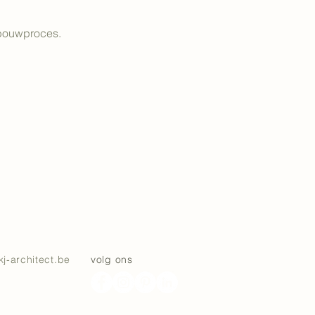
bouwproces. 
kj-architect.be
volg ons