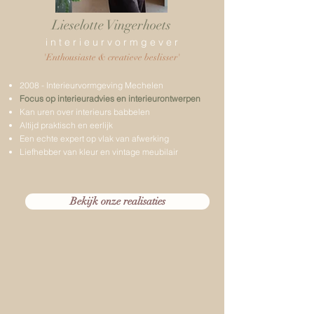
Lieselotte Vingerhoets
i n t e r i e u r v o r m g e v e r
'Enthousiaste & creatieve beslisser'
2008 - Interieurvormgeving Mechelen
Focus op interieuradvies en interieurontwerpen
Kan uren over interieurs babbelen
Altijd praktisch en eerlijk
Een echte expert op vlak van afwerking
Liefhebber van kleur en vintage meubilair
Bekijk onze realisaties