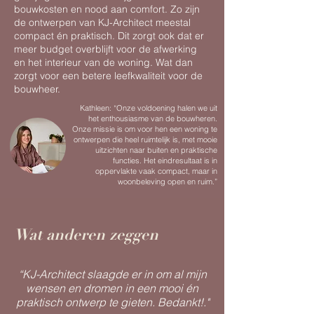
bouwkosten en nood aan comfort. Zo zijn
de ontwerpen van KJ-Architect meestal
compact én praktisch. Dit zorgt ook dat er
meer budget overblijft voor de afwerking
en het interieur van de woning. Wat dan
zorgt voor een betere leefkwaliteit voor de
bouwheer.
Kathleen: “Onze voldoening halen we uit
het enthousiasme van de bouwheren.
Onze missie is om voor hen een woning te
ontwerpen die heel ruimtelijk is, met mooie
uitzichten naar buiten en praktische
functies. Het eindresultaat is in
oppervlakte vaak compact, maar in
woonbeleving open en ruim.”
Wat anderen zeggen
“
KJ-Architect slaagde er in om al mijn
wensen en dromen in een mooi én
praktisch ontwerp te gieten.
Bedankt!."