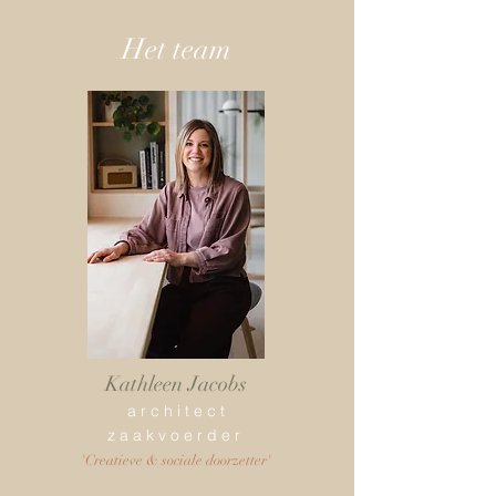
Het team
Kathleen Jacobs
a r c h i t e c t
z a a k v o e r d e r
'Creatieve & sociale doorzetter'