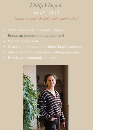
Philip Vliegen
a r c h i t e c t
'Gepasioneerde & technische meedenker'
2019 - architect, Universiteit Hasselt
Focus op technische haalbaarheid
De man op de werf
Grote kennis van verschillende bouwsystemen
Stressbestendig, gaat graag uitdagingen aan
Houdt van avontuurlijke reizen