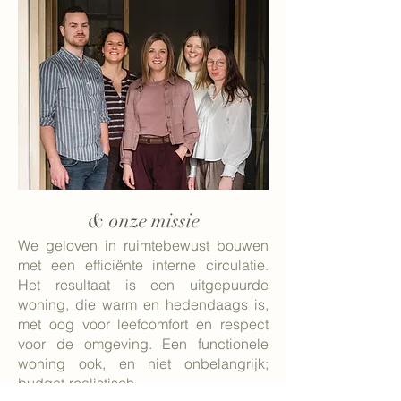
& onze missie
We geloven in ruimtebewust bouwen
met een efficiënte interne circulatie.
Het resultaat is een uitgepuurde
woning, die warm en hedendaags is,
met oog voor leefcomfort en respect
voor de omgeving. Een functionele
woning ook, en niet onbelangrijk;
budget-realistisch.