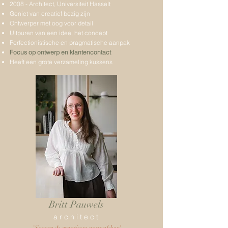
2008 - Architect, Universiteit Hasselt
Geniet van creatief bezig zijn
Ontwerper met oog voor detail
Uitpuren van een idee, het concept
Perfectionistische en pragmatische aanpak
Focus op ontwerp en klantencontact
Heeft een grote verzameling kussens
Britt Pauwels
a r c h i t e c t