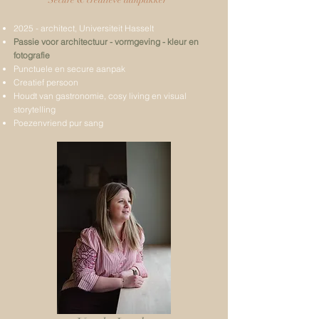
'Secure & creatieve aanpakker'
2025 - architect, Universiteit Hasselt
Passie voor architectuur - vormgeving - kleur en
fotografie
Punctuele en secure aanpak
​Creatief persoon
Houdt van gastronomie, cosy living en visual
storytelling
Poezenvriend pur sang