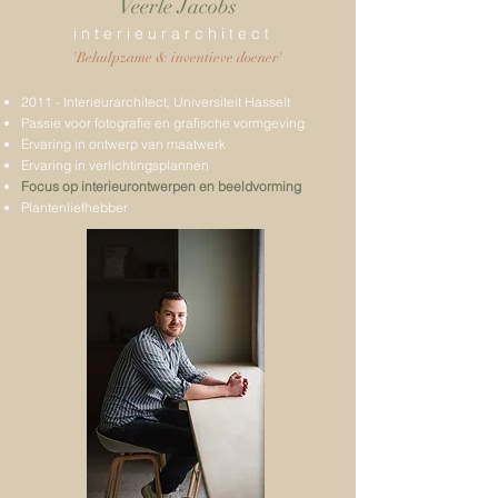
Veerle Jacobs
i n t e r i e u r a r c h i t e c t
'Behulpzame & inventieve doener'
2011 - Interieurarchitect, Universiteit Hasselt
Passie voor fotografie en grafische vormgeving
Ervaring in ontwerp van maatwerk
Ervaring in verlichtingsplannen
Focus op interieurontwerpen en beeldvorming
Plantenliefhebber