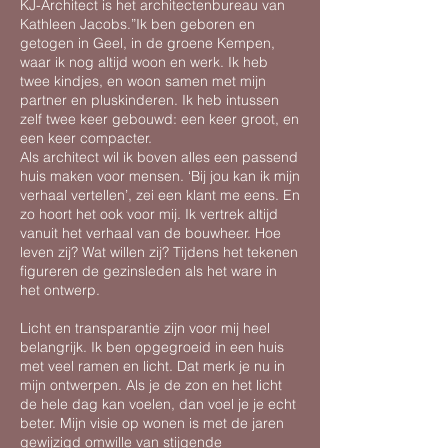
KJ-Architect is het architectenbureau van
Kathleen Jacobs.”Ik ben geboren en
getogen in Geel, in de groene Kempen,
waar ik nog altijd woon en werk. Ik heb
twee kindjes, en woon samen met mijn
partner en pluskinderen. Ik heb intussen
zelf twee keer gebouwd: een keer groot, en
een keer compacter.
Als architect wil ik boven alles een passend
huis maken voor mensen. ‘Bij jou kan ik mijn
verhaal vertellen’, zei een klant me eens. En
zo hoort het ook voor mij. Ik vertrek altijd
vanuit het verhaal van de bouwheer. Hoe
leven zij? Wat willen zij? Tijdens het tekenen
figureren de gezinsleden als het ware in
het ontwerp.
Licht en transparantie zijn voor mij heel
belangrijk.
Ik ben opgegroeid in een huis
met veel ramen en licht. Dat merk je nu in
mijn ontwerpen. Als je de zon en het licht
de hele dag kan voelen, dan voel je je echt
beter. Mijn visie op wonen is met de jaren
gewijzigd omwille van stijgende