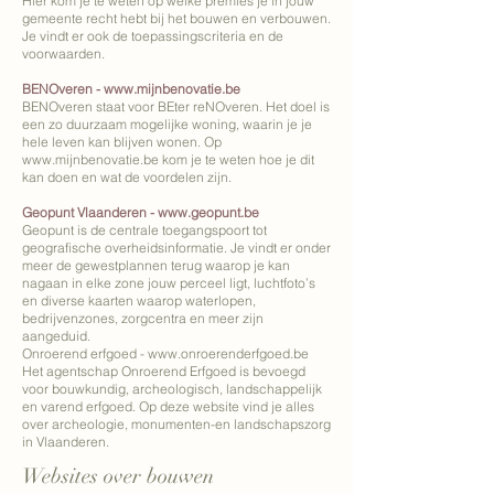
Hier kom je te weten op welke premies je in jouw
gemeente recht hebt bij het bouwen en verbouwen.
Je vindt er ook de toepassingscriteria en de
voorwaarden.
BENOveren -
www.mijnbenovatie.be
BENOveren staat voor BEter reNOveren. Het doel is
een zo duurzaam mogelijke woning, waarin je je
hele leven kan blijven wonen. Op
www.mijnbenovatie.be
kom je te weten hoe je dit
kan doen en wat de voordelen zijn.
Geopunt Vlaanderen -
www.geopunt.be
Geopunt is de centrale toegangspoort tot
geografische overheidsinformatie. Je vindt er onder
meer de gewestplannen terug waarop je kan
nagaan in elke zone jouw perceel ligt, luchtfoto’s
en diverse kaarten waarop waterlopen,
bedrijvenzones, zorgcentra en meer zijn
aangeduid.
Onroerend erfgoed -
www.onroerenderfgoed.be
Het agentschap Onroerend Erfgoed is bevoegd
voor bouwkundig, archeologisch, landschappelijk
en varend erfgoed. Op deze website vind je alles
over archeologie, monumenten-en landschapszorg
in Vlaanderen.
Websites over bouwen