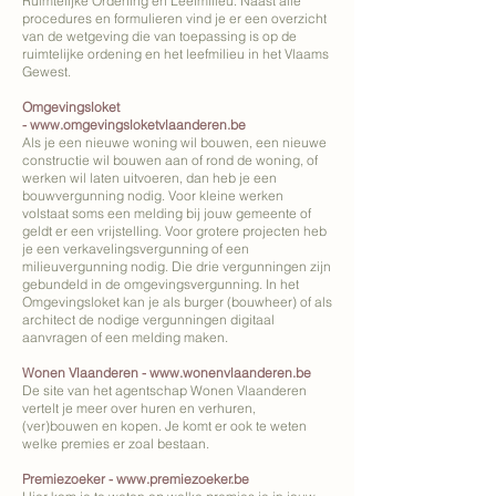
Ruimtelijke Ordening en Leefmilieu. Naast alle
hoeveelheden kunnen nogal sterk
de hierbinnen voorkomende
procedures en formulieren vind je er een overzicht
van de wetgeving die van toepassing is op de
verschillen van elkaar.
bebouwing met vermelding van
ruimtelijke ordening en het leefmilieu in het Vlaams
haar functie, kadastraal nummer
Gewest.
en huisnummer. De vermelding van
Omgevingsloket
het gebruik van de gronden. Een
-
www.omgevingsloketvlaanderen.be
Als je een nieuwe woning wil bouwen, een nieuwe
aantal opnamepunten van de
constructie wil bouwen aan of rond de woning, of
hoogte van het maaiveld van het
werken wil laten uitvoeren, dan heb je een
bouwvergunning nodig. Voor kleine werken
goed, ten opzichte van de as van
volstaat soms een melding bij jouw gemeente of
de weg. Indien aanwezig het
geldt er een vrijstelling. Voor grotere projecten heb
je een verkavelingsvergunning of een
profiel van de aanpalende
milieuvergunning nodig. Die drie vergunningen zijn
woningen.
gebundeld in de omgevingsvergunning. In het
Omgevingsloket kan je als burger (bouwheer) of als
architect de nodige vergunningen digitaal
aanvragen of een melding maken.
Wonen Vlaanderen -
www.wonenvlaanderen.be
De site van het agentschap Wonen Vlaanderen
vertelt je meer over huren en verhuren,
(ver)bouwen en kopen. Je komt er ook te weten
welke premies er zoal bestaan.
Premiezoeker -
www.premiezoeker.be