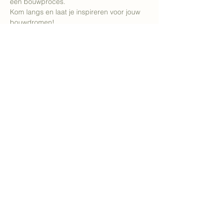
een bouwproces. 
Kom langs en laat je inspireren voor jouw 
bouwdromen!
Deel dit evenement
info@kj-architect.be
volg ons
KJ-Architect BVBA is ingeschreven op de tabel