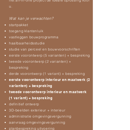
het all-in-one project de ideale oplossing voor
u.
Wat kan je verwachten?
startpakket
toegang klantenluik
vastleggen bouwprogramma
haalbaarheidsstudie
studie van perceel en bouwvoorschriften
eerste voorontwerp (5 varianten) + bespreking
tweede voorontwerp (2
varianten) +
bespreking
derde voorontwerp (
1 variant) + bespreking
eerste voorontwerp interieur en maatwerk (2
varianten) + bespreking
tweede voorontwerp interieur en maatwerk
(1 variant) + bespreking
definitief ontwerp
3D-beelden exterieur + interieur
administratie omgevingsvergunning
aanvraag omgevingsvergunning
planbespreking uitvoering