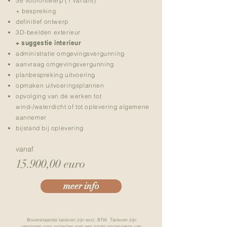
3e voorontwerp (1 variant)
+ bespreking
definitief ontwerp
3D-beelden exterieur
+ suggestie interieur
administratie omgevingsvergunning
aanvraag omgevingsvergunning
planbespreking uitvoering
opmaken uitvoeringsplannen
opvolging van de werken tot
wind-/waterdicht of
tot oplevering algemene
aannemer
bijstand bij oplevering
vanaf
15.900,00 euro
meer info
Bovenstaande tarieven zijn excl. BTW. Tarieven zijn
ramingen voor projecten met een totale oppervlakte van