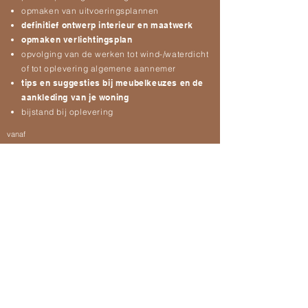
opmaken van uitvoeringsplannen
definitief ontwerp interieur en maatwerk
opmaken verlichtingsplan
opvolging van de werken tot wind-/waterdicht
of tot oplevering algemene aannemer
tips en suggesties bij meubelkeuzes en de
aankleding van je woning
bijstand bij oplevering
vanaf
22.400,00 euro
meer info
Bovenstaande tarieven zijn excl. BTW. Tarieven zijn ramingen voor
projecten met een totale oppervlakte van ongeveer 160m2. Tijdens een
kennismakingsgesprek kan er een correcte offerte worden opgemaakt
voor jou specifieke project. De kostprijs van de architectuuropdracht is
onder andere afhankelijk van de moeilijkheidsgraad van het project en
de complexiteit van het bouwprogramma.
Contacteer ons voor een ereloonvoorstel