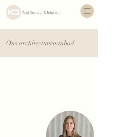
Architectuur & Interieur
Ons architectuuraanbod
Bij een compacte woning hoef je
niet in te boeten aan ruimtelijkheid
en wooncomfort.
Ik ga creatief om met ruimte opdat een goed
functionerend, licht en ruimtelijk gebouw
ontstaat waar de bewoner zich nu en in de
toekomst thuis kan voelen.
- Kathleen J.