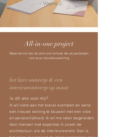
- Veerle J.
All-in-one project
Maak kennis met de all-in-one formule die wij aanbieden
voor jouw nieuwbouwwoning
het luxe ontwerp & een
interieurontwerp op maat
Is dit iets voor mij?
Ik wil niets aan het toeval overlaten en wens
een nieuwe woning te bouwen met een visie
en persoonlijkheid. Ik wil me laten begeleiden
door mensen met expertise in zowel de
architectuur- als de interieurwereld. Dan is