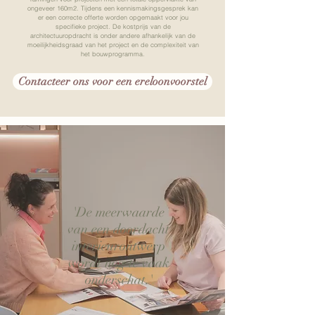
ongeveer 160m2. Tijdens een kennismakingsgesprek kan
er een correcte offerte worden opgemaakt voor jou
specifieke project. De kostprijs van de
architectuuropdracht is onder andere afhankelijk van de
moeilijkheidsgraad van het project en de complexiteit van
het bouwprogramma.
Contacteer ons voor een ereloonvoorstel
'De meerwaarde
van een doordacht
interieurontwerp
wordt nog te vaak
onderschat.'