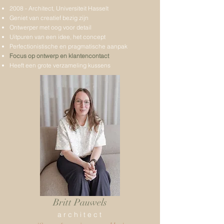
2008 - Architect, Universiteit Hasselt
Geniet van creatief bezig zijn
Ontwerper met oog voor detail
Uitpuren van een idee, het concept
Perfectionistische en pragmatische aanpak
Focus op ontwerp en klantencontact
Heeft een grote verzameling kussens
Britt Pauwels
a r c h i t e c t