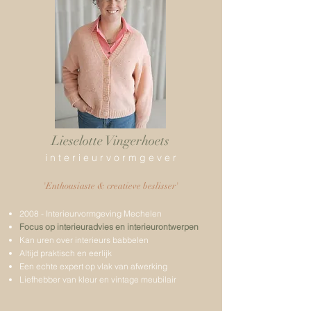
Lieselotte Vingerhoets
i n t e r i e u r v o r m g e v e r
'Enthousiaste & creatieve beslisser'
2008 - Interieurvormgeving Mechelen
Focus op interieuradvies en interieurontwerpen
Kan uren over interieurs babbelen
Altijd praktisch en eerlijk
Een echte expert op vlak van afwerking
Liefhebber van kleur en vintage meubilair