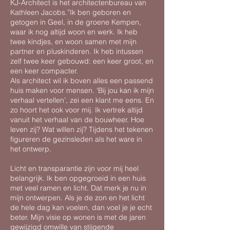
KJ-Architect is het architectenbureau van
Kathleen Jacobs.”Ik ben geboren en
getogen in Geel, in de groene Kempen,
waar ik nog altijd woon en werk. Ik heb
twee kindjes, en woon samen met mijn
partner en pluskinderen. Ik heb intussen
zelf twee keer gebouwd: een keer groot, en
een keer compacter.
Als architect wil ik boven alles een passend
huis maken voor mensen. ‘Bij jou kan ik mijn
verhaal vertellen’, zei een klant me eens. En
zo hoort het ook voor mij. Ik vertrek altijd
vanuit het verhaal van de bouwheer. Hoe
leven zij? Wat willen zij? Tijdens het tekenen
figureren de gezinsleden als het ware in
het ontwerp.
Licht en transparantie zijn voor mij heel
belangrijk.
Ik ben opgegroeid in een huis
met veel ramen en licht. Dat merk je nu in
mijn ontwerpen. Als je de zon en het licht
de hele dag kan voelen, dan voel je je echt
beter. Mijn visie op wonen is met de jaren
gewijzigd omwille van stijgende