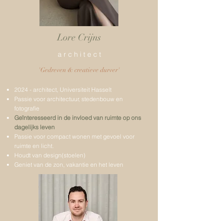
Lore Crijns
a r c h i t e c t
'Gedreven & creatieve durver'
2024 - architect, Universiteit Hasselt
Passie voor architectuur, stedenbouw en
fotografie
Geïnteresseerd in de invloed van ruimte op ons
dagelijks leven​
Passie voor compact wonen met gevoel voor
ruimte en licht.
Houdt van design(stoelen)
Geniet van de zon, vakantie en het leven