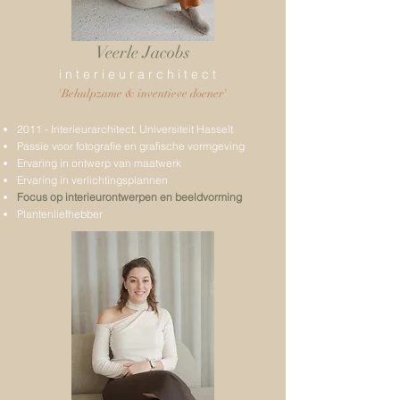
Veerle Jacobs
i n t e r i e u r a r c h i t e c t
'Behulpzame & inventieve doener'
2011 - Interieurarchitect, Universiteit Hasselt
Passie voor fotografie en grafische vormgeving
Ervaring in ontwerp van maatwerk
Ervaring in verlichtingsplannen
Focus op interieurontwerpen en beeldvorming
Plantenliefhebber