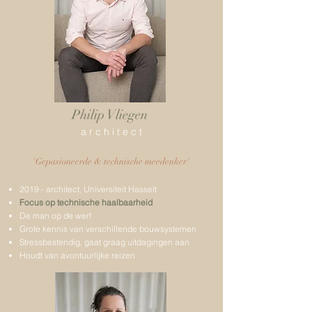
Philip Vliegen
a r c h i t e c t
'Gepasioneerde & technische meedenker'
2019 - architect, Universiteit Hasselt
Focus op technische haalbaarheid
De man op de werf
Grote kennis van verschillende bouwsystemen
Stressbestendig, gaat graag uitdagingen aan
Houdt van avontuurlijke reizen