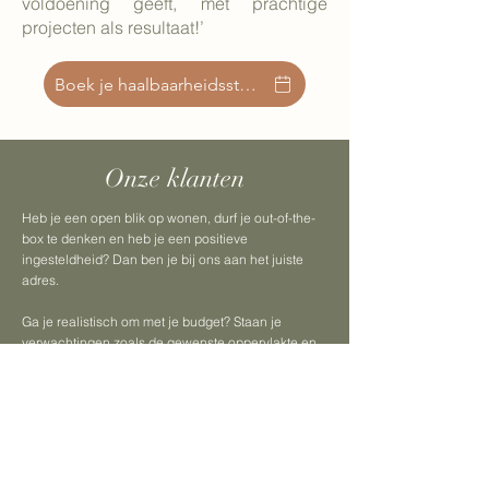
voldoening geeft, met prachtige
projecten als resultaat!’
Boek je haalbaarheidsstudie
Onze klanten
Heb je een open blik op wonen, durf je out-of-the-
box te denken en heb je een positieve
ingesteldheid? Dan ben je bij ons aan het juiste
adres.
Ga je realistisch om met je budget? Staan je
verwachtingen zoals de gewenste oppervlakte en
functies, de graad van afwerking en het comfort
niveau in relatie tot het beschikbare budget?
Geloof je dat kwalitatief en ruimtelijk wonen ook
compact kan zijn, mits doordachte en
ruimtebesparende keuzes? Dan helpen we jou
graag aan een duurzame, hedendaagse en lichte