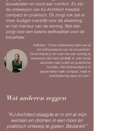
bouwkosten en nood aan comfort. Zo zijn
de ontwerpen van KJ-Architect meestal
compact én praktisch. Dit zorgt ook dat er
meer budget overblijft voor de afwerking
en het interieur van de woning. Wat dan
zorgt voor een betere leefkwaliteit voor de
bouwheer.
Kathleen: “Onze voldoening halen we uit
het enthousiasme van de bouwheren.
Onze missie is om voor hen een woning te
ontwerpen die heel ruimtelijk is, met mooie
uitzichten naar buiten en praktische
functies. Het eindresultaat is in
oppervlakte vaak compact, maar in
woonbeleving open en ruim.”
Wat anderen zeggen
“
KJ-Architect slaagde er in om al mijn
wensen en dromen in een mooi én
praktisch ontwerp te gieten.
Bedankt!."