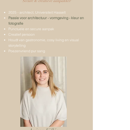
'Secure & creatieve aanpakker'
2025 - architect, Universiteit Hasselt
Passie voor architectuur - vormgeving - kleur en
fotografie
Punctuele en secure aanpak
​Creatief persoon
Houdt van gastronomie, cosy living en visual
storytelling
Poezenvriend pur sang