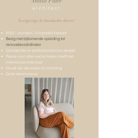
Anissa Fillée
a r c h i t e c t
'Leergierige & doordachte durver'
2022 - architect, Universiteit Hasselt
Bezig met bijkomende opleiding tot
renovatiecoördinator
Doordachte en perfectionistische aanpak
Passie voor alles wat te maken heeft met
(interieur)architectuur
Houdt van decoratie en inrichting
Grote dierenvriend