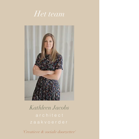
Het team
Kathleen Jacobs
a r c h i t e c t
z a a k v o e r d e r
'Creatieve & sociale doorzetter'