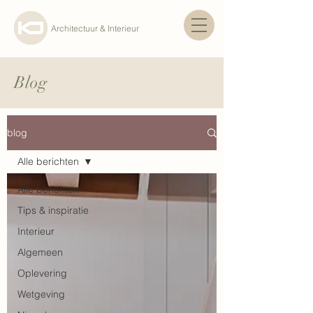
Architectuur & Interieur
Blog
blog
Alle berichten
Alle berichten
Tips & inspiratie
Interieur
Algemeen
Oplevering
Wetgeving