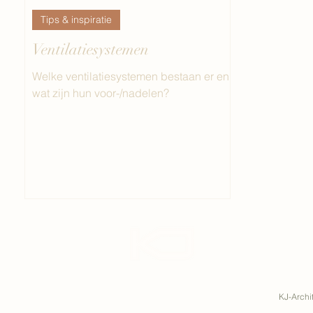
Tips & inspiratie
Ventilatiesystemen
Welke ventilatiesystemen bestaan er en
wat zijn hun voor-/nadelen?
KJ-Archi