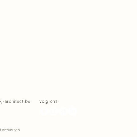
kj-architect.be
volg ons
ad Antwerpen