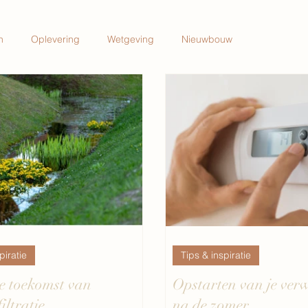
n
Oplevering
Wetgeving
Nieuwbouw
piratie
Tips & inspiratie
e toekomst van
Opstarten van je ve
iltratie
na de zomer