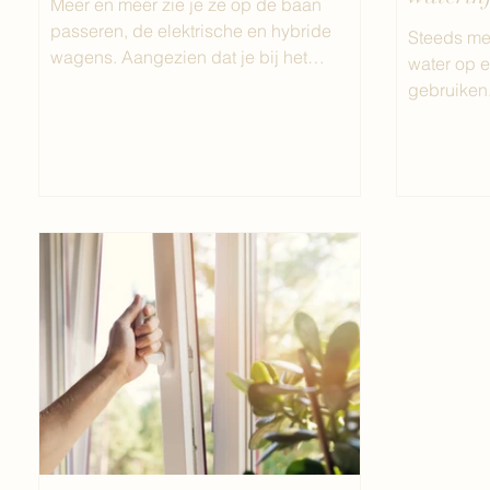
Meer en meer zie je ze op de baan
passeren, de elektrische en hybride
Steeds me
wagens. Aangezien dat je bij het
water op 
gebruik van een oplaadpunt zowel...
gebruiken.
water zo v