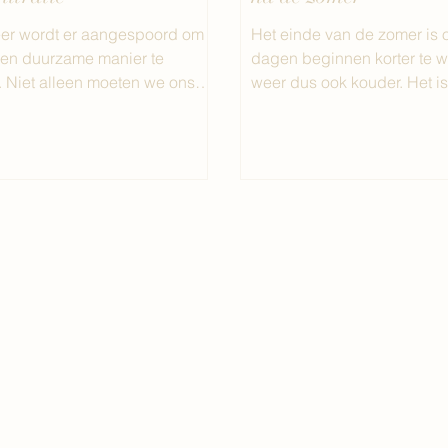
er wordt er aangespoord om
Het einde van de zomer is of
een duurzame manier te
dagen beginnen korter te w
 Niet alleen moeten we ons
weer dus ook kouder. Het i
eel mogelijk opvangen...
om de verwarming...