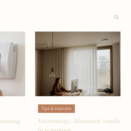
Tips & inspiratie
rwarming
Interieurtip: Akoestisch comfort
in je woning