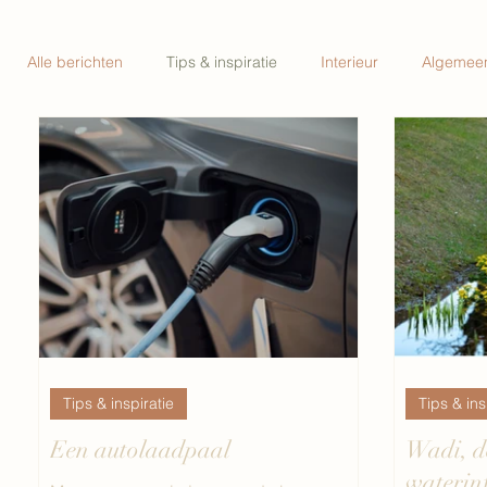
Alle berichten
Tips & inspiratie
Interieur
Algemee
Tips & inspiratie
Tips & ins
Een autolaadpaal
Wadi, d
waterinf