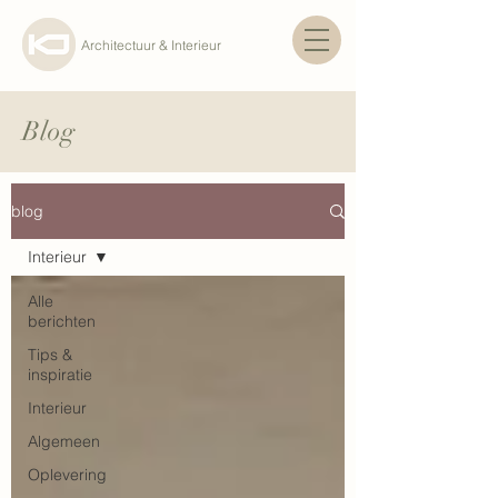
Architectuur & Interieur
Blog
blog
Interieur
Alle
berichten
Tips &
inspiratie
Interieur
Algemeen
Oplevering