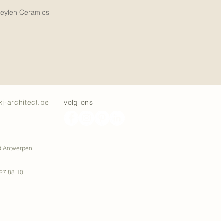
Heylen Ceramics
kj-architect.be
volg ons
ad Antwerpen
 27 88 10