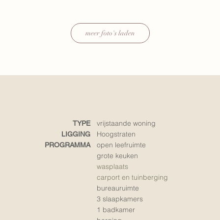
meer foto's laden
vrijstaande woning
TYPE
Hoogstraten
LIGGING
open leefruimte
PROGRAMMA
grote keuken
wasplaats
carport en tuinberging
bureauruimte
3
slaapkamers
1 badkamer