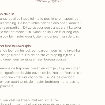
volgend project >
op de tuin
angs de zijdelingse tuin te te positioneren, speelt de
deze woning. De leefruimtes hebben een open karakter
e raampartijen. Dit zorgt voor een transparant karakter
tie met de mooie tuin. Naast de keuken is er nog een
 ook bij minder weer buiten te genieten van de tuin.
et fijne thuiswerkplek
t de leefruimtes ook een carport, een ruime inkomhal
het gelijkvloers. Op de eerste verdieping zijn er 3
adkamer, een berging en een bureau voorzien.
neem je de trap naar boven en kom je uit op een open
e uitgeeft op de vide boven de leefkeuken. Verder is er
voorzien met uitzicht op de tuin. Via de overloop
r, een apart toilet, de master bedroom met dressing
aapkamers.
en van veel maatwerk met een luxueuze
 de keuken valt het eiland op door de mooie marmeren