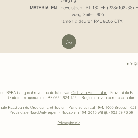
berging
gevelsteen RT 162 FF (228x108x38) 
MATERIALEN
voeg Seifert 905
ramen & deuren RAL 9005 CTX
info@
tect BVBA is ingeschreven op de tabel van
Orde van Architecten
- Provinciale Ra
Ondernemingsnummer BE 0651.624.125 -
Reglement van beroepsplichten
nale Raad van de Orde van architecten - Kartuizersstraat 19/4, 1000 Brussel - 026
Provinciale Raad Antwerpen - Rucaplein 104, 2610 Wilrijk - 032 39 78 58
Privacybeleid