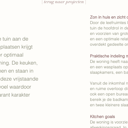
| terug naar projecten |
Zon in huis en zicht 
Door de leefruimtes l
tuin de hoofdrol in 
en voorzien van grot
 tuin aan de
en een optimale rela
overdekt gedeelte om
plaatsen krijgt
er optimaal
Praktische indeling m
De woning heeft naas
ning. De keuken,
en een wasplaats op 
en en staan in
slaapkamers, een b
in deze vrijstaande
Vanuit de inkomhal 
voel waardoor
en ruime overloop di
rant karakter
ook een open bureau 
bereik je de badkame
en twee kleinere sl
Kitchen goals
De woning is voorzi
afwerkingsgraad. In