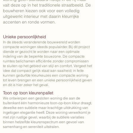
valt deze op in het traditionele straatbeeld. De
bouwheren kiezen ook voor een volledig
uitgewerkt interieur met daarin kleurrijke
accenten en ronde vormen.
Unieke persoonlijkheid
In de steeds veranderende bouwwereld worden
compacte woningen steeds populairder. Bij dit project
diende er gezocht te worden naar een optimale
indeling van de beperkte bouwzone. De compacte
ruimtes belichamen efficiëntie zonder compromissen
te sluiten op het gebied van stijl en comfort. Vergeet het
idee dat compact gelijk staat aan saaiheid; in feite
kunnen gedurfde kleurkeuzes een compacte woning
tot leven brengen en een unieke persoonlijkheid geven
en dit is hier zeker het geval.
Toon op toon kleurenpallet
We ontwierpen een gesloten woning die aan de
buitenkant één harmonieuze toon-op-toon kleur draagt,
dewelke een subtiele maar krachtige uitdrukking van
ingetogen elegantie heeft. Deze woning verwelkomt je
met zijn rustige gevel, waarbij de subtiele variaties
binnen hetzelfde kleurenspectrum een gevoel van
samenhang en sereniteit uitstralen.