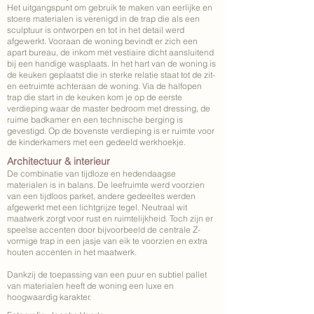
Het uitgangspunt om gebruik te maken van eerlijke en
stoere materialen is verenigd in de trap die als een
sculptuur is ontworpen en tot in het detail werd
afgewerkt. Vooraan de woning bevindt er zich een
apart bureau, de inkom met vestiaire dicht aansluitend
bij een handige wasplaats. In het hart van de woning is
de keuken geplaatst die in sterke relatie staat tot de zit-
en eetruimte achteraan de woning. Via de halfopen
trap die start in de keuken kom je op de eerste
verdieping waar de master bedroom met dressing, de
ruime badkamer en een technische berging is
gevestigd. Op de bovenste verdieping is er ruimte voor
de kinderkamers met een gedeeld werkhoekje.
Architectuur & interieur
De combinatie van tijdloze en hedendaagse
materialen is in balans. De leefruimte werd voorzien
van een tijdloos parket, andere gedeeltes werden
afgewerkt met een lichtgrijze tegel. Neutraal wit
maatwerk zorgt voor rust en ruimtelijkheid. Toch zijn er
speelse accenten door bijvoorbeeld de centrale Z-
vormige trap in een jasje van eik te voorzien en extra
houten accenten in het maatwerk.
Dankzij de toepassing van een puur en subtiel pallet
van materialen heeft de woning een luxe en
hoogwaardig karakter.