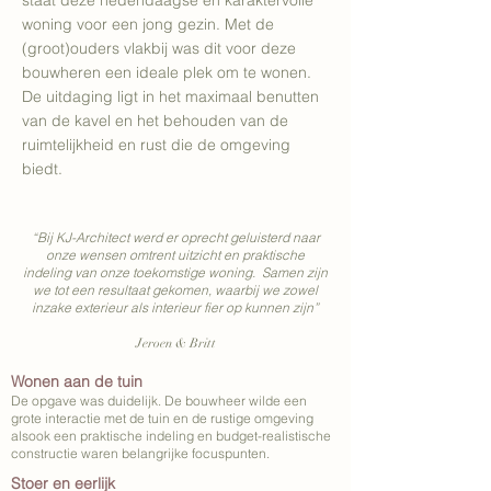
staat deze hedendaagse en karaktervolle
woning voor een jong gezin. Met de
(groot)ouders vlakbij was dit voor deze
bouwheren een ideale plek om te wonen.
De uitdaging ligt in het maximaal benutten
van de kavel en het behouden van de
ruimtelijkheid en rust die de omgeving
biedt.
“Bij KJ-Architect werd er oprecht geluisterd naar
onze wensen omtrent uitzicht en praktische
indeling van onze toekomstige woning.
Samen zijn
we tot een resultaat gekomen, waarbij we zowel
inzake exterieur als interieur fier op kunnen zijn”
Jeroen & Britt
Wonen aan de tuin
De opgave was duidelijk. De bouwheer wilde een
grote interactie met de tuin en de rustige omgeving
alsook een praktische indeling en budget-realistische
constructie waren belangrijke focuspunten.
Stoer en eerlijk