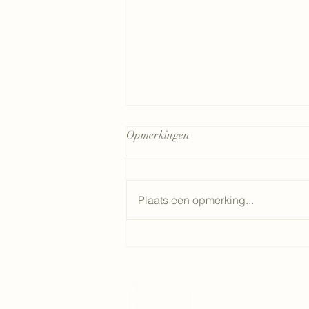
Opmerkingen
Plaats een opmerking...
Vermindering van de
onroerende voorheffing voor
energiezuinige woningen.