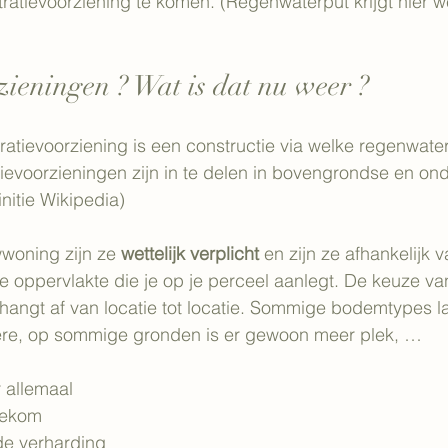
iltratievoorziening te komen. (Regenwaterput krijgt hier 
rzieningen ? Wat is dat nu weer ?
ratievoorziening is een constructie via welke regenwater 
atievoorzieningen zijn in te delen in bovengrondse en o
nitie Wikipedia)
oning zijn ze 
wettelijk verplicht
 en zijn ze afhankelijk 
 oppervlakte die je op je perceel aanlegt. De keuze va
ng hangt af van locatie tot locatie. Sommige bodemtypes l
re, op sommige gronden is er gewoon meer plek, … 
 allemaal
tiekom
de verharding