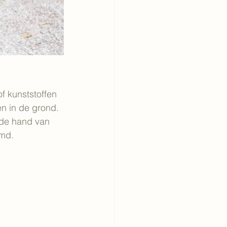
of kunststoffen 
en in de grond.
 de hand van 
emd.