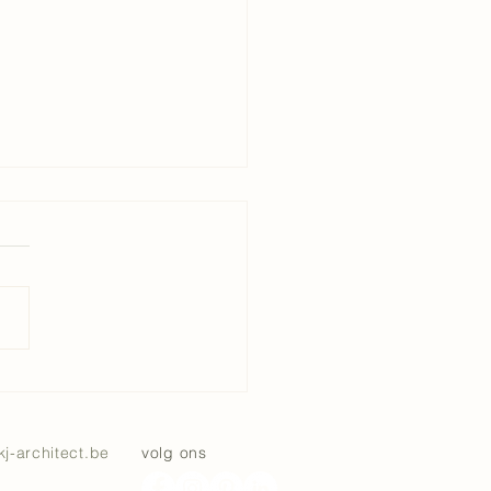
il
kj-architect.be
volg ons