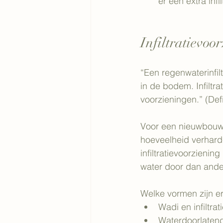
er een extra inf
Infiltratievoo
“Een regenwaterinfilt
in de bodem. Infiltr
voorzieningen.” (Defi
Voor een nieuwbouww
hoeveelheid verharde
infiltratievoorzieni
water door dan ande
Welke vormen zijn er
Wadi en infiltra
Waterdoorlaten