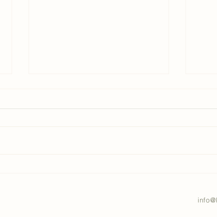
M-pe
Blowerdoortest
info@