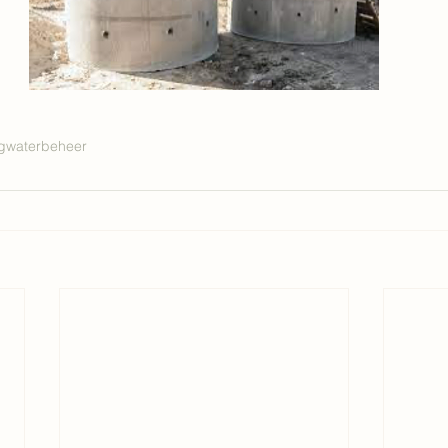
g
waterbeheer