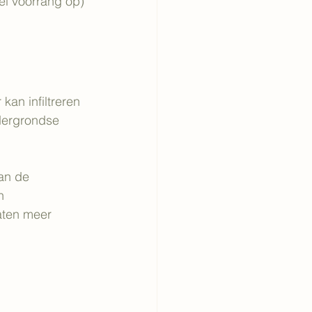
wel voorrang op)
kan infiltreren 
ndergrondse 
van de 
n 
aten meer 