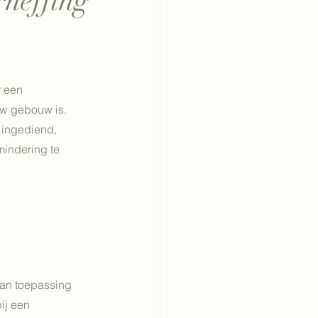
rheffing
 een 
w gebouw is. 
 ingediend, 
indering te 
an toepassing 
ij een 