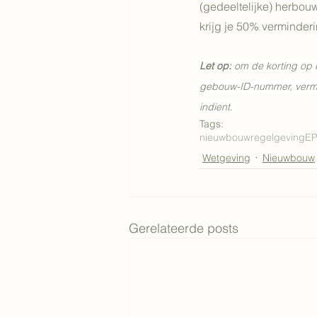
(gedeeltelijke) herbou
krijg je 50% verminder
Let op:
 om de korting op d
gebouw-ID-nummer, vermel
indient. 
Tags:
nieuwbouw
regelgeving
EP
Wetgeving
Nieuwbouw
Gerelateerde posts