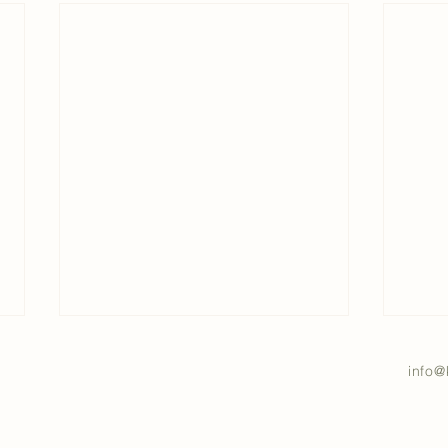
info@
M-pe
Blowerdoortest