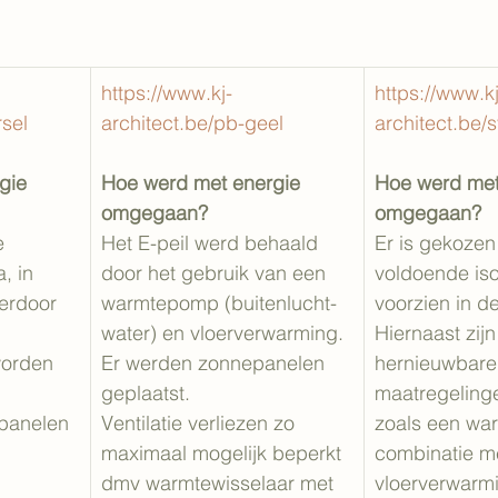
https://www.kj-
https://www.kj
rsel
architect.be/pb-geel
architect.be/
gie 
Hoe werd met energie 
Hoe werd met
omgegaan?
omgegaan?
e 
Het E-peil werd behaald 
Er is gekozen
, in 
door het gebruik van een 
voldoende isol
erdoor 
warmtepomp (buitenlucht-
voorzien in d
water) en vloerverwarming. 
Hiernaast zijn
orden 
Er werden zonnepanelen 
hernieuwbare
geplaatst.
maatregeling
panelen 
Ventilatie verliezen zo 
zoals een wa
maximaal mogelijk beperkt 
combinatie m
dmv warmtewisselaar met 
vloerverwarm