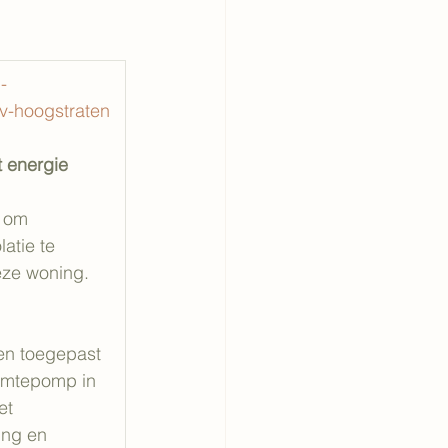
-
sv-hoogstraten
 energie 
 om 
atie te 
eze woning. 
 
 
en toegepast 
rmtepomp in 
et 
ing en 