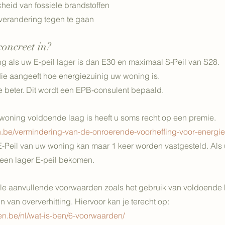
ijkheid van fossiele brandstoffen
aatverandering tegen te gaan
concreet in?
 als uw E-peil lager is dan E30 en maximaal S-Peil van S28.
 die aangeeft hoe energiezuinig uw woning is.
oe beter. Dit wordt een EPB-consulent bepaald.
u woning voldoende laag is heeft u soms recht op een premie.
n.be/vermindering-van-de-onroerende-voorheffing-voor-energie
 E-Peil van uw woning kan maar 1 keer worden vastgesteld. Als u
geen lager E-peil bekomen.
ele aanvullende voorwaarden zoals het gebruik van voldoende
 van oververhitting. Hiervoor kan je terecht op: 
n.be/nl/wat-is-ben/6-voorwaarden/