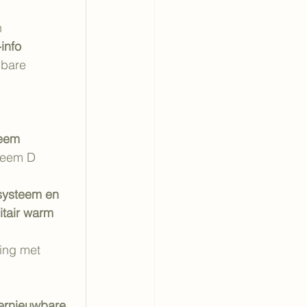
 
n
info
bare 
teem
steem D
ysteem en 
itair warm 
ing met 
ernieuwbare 