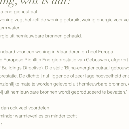
g, wat is dat?
na-energieneutraal.
oning zegt het zelf de woning gebruikt weinig energie voor v
arm water.
rgie uit hernieuwbare bronnen gehaald.
tandaard voor een woning in Vlaanderen en heel Europa.
de Europese Richtlijn Energieprestatie van Gebouwen, afgekort
 Buildings Directive). Die stelt: "Bijna-energieneutraal gebou
estatie. De dichtbij nul liggende of zeer lage hoeveelheid ene
aanzienlijke mate te worden geleverd uit hernieuwbare bronnen, 
tbij uit hernieuwbare bronnen wordt geproduceerd te bevatten."
 dan ook veel voordelen
or minder warmteverlies en minder tocht
ur