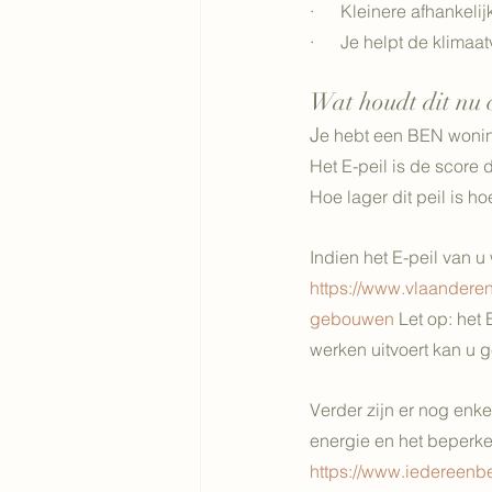
·      Kleinere afhankel
·      Je helpt de klim
Wat houdt dit nu 
J
e hebt een BEN woning
Het E-peil is de score
Hoe lager dit peil is h
Indien het E-peil van 
https://www.vlaandere
gebouwen
 Let op: het
werken uitvoert kan u 
Verder zijn er nog enk
energie en het beperken
https://www.iedereenbe