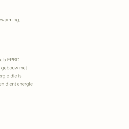
erwarming, 
 als EPBD 
w: gebouw met 
rgie die is 
en dient energie 