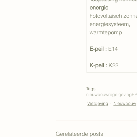
energie
Fotovoltaïsch zonn
energiesysteem, 
warmtepomp
E-peil : 
E14
K-peil : 
K22
Tags:
nieuwbouw
regelgeving
EP
Wetgeving
Nieuwbouw
Gerelateerde posts