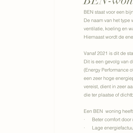
BEN-wonin
BEN staat voor een bij
De naam van het type w
ventilatie, koeling en w
Hiernaast wordt de ene
Vanaf 2021 is dit de s
Dit is een gevolg van 
(Energy Performance of
een zeer hoge energiepr
vereist, dient in zeer 
die ter plaatse of dich
Een BEN  woning heeft
·      Beter comfort do
·      Lage energiefactu