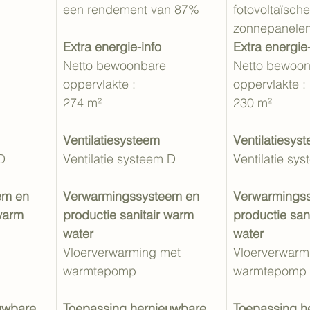
een rendement van 87%
fotovoltaïsche
zonnepanele
Extra energie-info
Extra energie-
Netto bewoonbare 
Netto bewoon
oppervlakte : 
oppervlakte : 
274 m²
230 m²
Ventilatiesysteem
Ventilatiesys
D
Ventilatie systeem D
Ventilatie sy
em en 
Verwarmingssysteem en 
Verwarmingss
warm 
productie sanitair warm 
productie san
water
water
Vloerverwarming met 
Vloerverwarm
warmtepomp
warmtepomp
uwbare 
Toepassing hernieuwbare 
Toepassing h