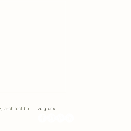
kj-architect.be
volg ons
il