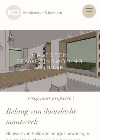
Architectuur & Interieur
HALFOPEN
EENGEZINSWONING
SG | NIJLEN
| terug naar projecten |
Belang van doordacht
maatwerk
Bouwen van halfopen eengezinswoning in