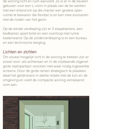
de woning licht en ruim aanvoelt. Zo is er in de keuken
gekozen voor een L-vorm in plaats van de ter werken
met een eiland om op die manier een grotere open
ruimte te bewaren die flexibel is en kan mee evolueren
met de noden van het gezin.
Op de eerste verdieping zijn er 3 slaapkamers, een
badkamer, apart toilet en een overloop met ruime
kastenwand. Op de zolderverdieping is er een bureau
en een technische berging.
Lichten en zichten
Om zoveel mogelijk licht in de woning te trekken zijn er
zowel voor- als achteraan en in de vrijstaande zijgevel
grote raampartijen voorzien met waar nodig ingewerkte
screens. Door de grote ramen strategisch te plaatsen
staat het gelijkvloers in sterke relatie met de tuin en de
omgeving en voelt de compacte woning verrassend
ruim aan.