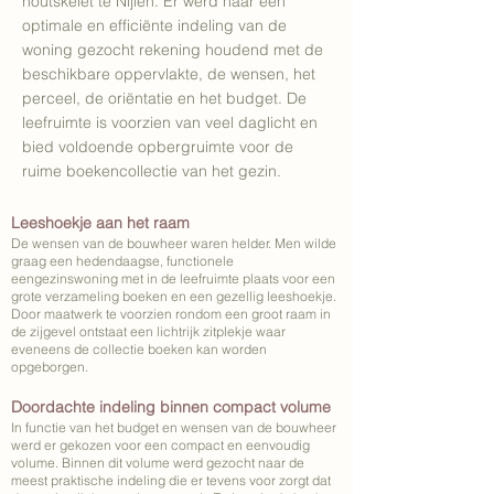
houtskelet te Nijlen. Er werd naar een
optimale en efficiënte indeling van de
woning gezocht rekening houdend met de
beschikbare oppervlakte, de wensen, het
perceel, de oriëntatie en het budget. De
leefruimte is voorzien van veel daglicht en
bied voldoende opbergruimte voor de
ruime boekencollectie van het gezin.
Leeshoekje aan het raam
De wensen van de bouwheer waren helder. Men wilde
graag een hedendaagse, functionele
eengezinswoning met in de leefruimte plaats voor een
grote verzameling boeken en een gezellig leeshoekje.
Door maatwerk te voorzien rondom een groot raam in
de zijgevel ontstaat een lichtrijk zitplekje waar
eveneens de collectie boeken kan worden
opgeborgen.
Doordachte indeling binnen compact volume
In functie van het budget en wensen van de bouwheer
werd er gekozen voor een compact en eenvoudig
volume. Binnen dit volume werd gezocht naar de
meest praktische indeling die er tevens voor zorgt dat