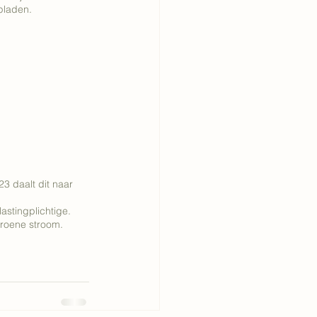
pladen. 
 
23 daalt dit naar 
stingplichtige. 
roene stroom.  