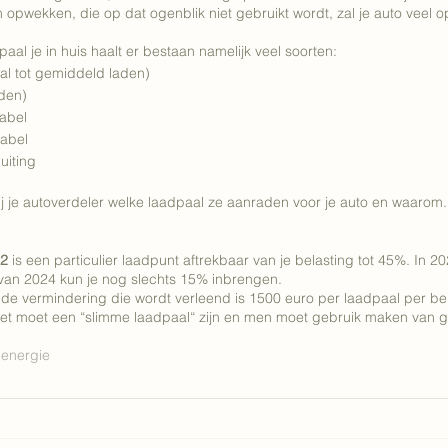
opwekken, die op dat ogenblik niet gebruikt wordt, zal je auto veel o
aal je in huis haalt er bestaan namelijk veel soorten: 
l tot gemiddeld laden) 
den) 
abel 
abel 
uiting 
ij je autoverdeler welke laadpaal ze aanraden voor je auto en waarom.
22
 is een particulier
laadpunt aftrekbaar van je belasting tot 45%. In 20
 van 2024 kun je nog slechts 15% inbrengen. 
 vermindering die wordt verleend is 1500 euro per laadpaal per bela
et moet een “slimme laadpaal“ zijn en men moet gebruik maken van g
 energie