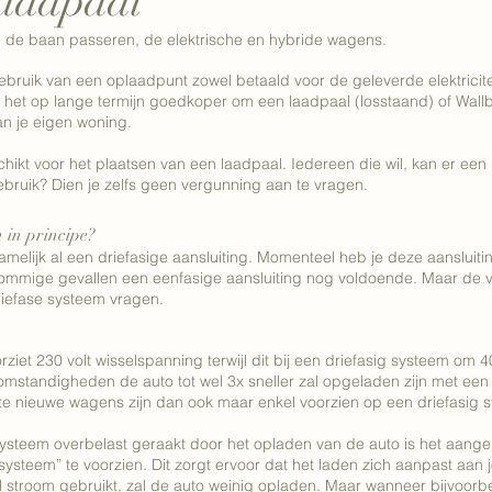
laadpaal
p de baan passeren, de elektrische en hybride wagens. 
ebruik van een oplaadpunt zowel betaald voor de geleverde elektricitei
is het op lange termijn goedkoper om een laadpaal (losstaand) of Wal
n je eigen woning. 
chikt voor het plaatsen van een laadpaal. Iedereen die wil, kan er een la
gebruik? Dien je zelfs geen vergunning aan te vragen. 
in principe?
namelijk al een driefasige aansluiting. Momenteel heb je deze aansluiti
n sommige gevallen een eenfasige aansluiting nog voldoende. Maar de 
riefase systeem vragen.  
iet 230 volt wisselspanning terwijl dit bij een driefasig systeem om 40
 omstandigheden de auto tot wel 3x sneller zal opgeladen zijn met een 
ste nieuwe wagens zijn dan ook maar enkel voorzien op een driefasig 
ysteem overbelast geraakt door het opladen van de auto is het aang
ysteem” te voorzien. Dit zorgt ervoor dat het laden zich aanpast aan j
el stroom gebruikt, zal de auto weinig opladen. Maar wanneer bijvoorbe