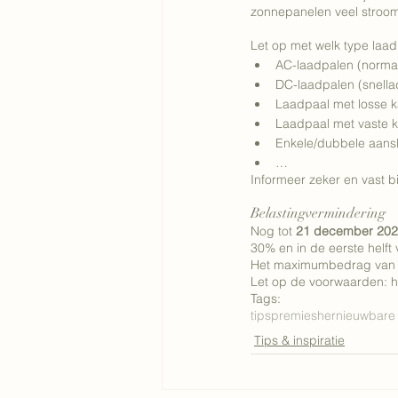
zonnepanelen veel stroom 
Let op met welk type laadp
AC-laadpalen (normaa
DC-laadpalen (snella
Laadpaal met losse k
Laadpaal met vaste k
Enkele/dubbele aansl
… 
Informeer zeker en vast b
Belastingvermindering 
Nog tot 
21 december 20
30% en in de eerste helft
Het maximumbedrag van de
Let op de voorwaarden: h
Tags:
tips
premies
hernieuwbare
Tips & inspiratie