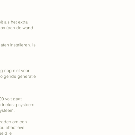
t als het extra 
lbox (aan de wand 
ten installeren. Is 
ng nog niet voor 
volgende generatie 
0 volt gaat. 
driefasig systeem. 
systeem. 
eraden om een 
ou effectieve 
eld je 