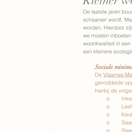
Kleiner w
De laatste jaren bou
schaarser wordt. Ma
worden. Hierdoor zij
we moeten inboeten 
woonkwaliteit in ee
een kleinere ecologi
Sociale minima
De 
Vlaamse Ma
gemiddelde opp
hierbij de vol
o        In
o        Le
o        Ke
o        S
o        Sl