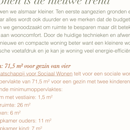
onen is de nieuwe trend
wen we alsmaar kleiner. Ten eerste aangezien gronden e
ar alles wordt ook duurder en we merken dat de budgett
n we genoodzaakt om ruimte te besparen maar dit beteke
aan wooncomfort. Door de huidige technieken en afwer
n nieuwe en compacte woning beter want een kleinere w
sche voetafdruk en je kan je woning veel energie-effici
: 71,5 m² voor gezin van vier
atschappij voor Sociaal Wonen
 telt voor een sociale wo
ervlakte van 71,5 m² voor een gezin met twee kinderen
gende minimumoppervlaktes:
kom met vestiaire: 1,5 m²
efruimte: 26 m²
uken: 6 m²
laapkamer ouders: 11 m²
aapkamer kind: 7 m²