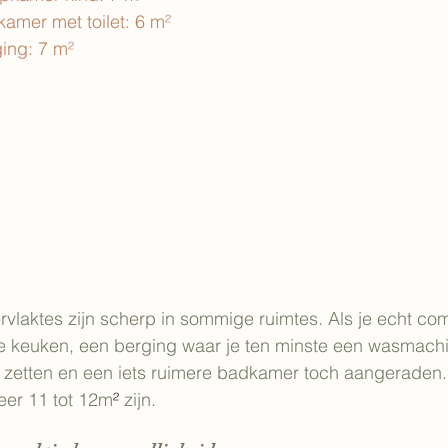
dkamer met toilet: 6 m²
rging: 7 m²
aktes zijn scherp in sommige ruimtes. Als je echt comf
e keuken, een berging waar je ten minste een wasmachi
 zetten en een iets ruimere badkamer toch aangeraden
er 11 tot 12m
²
 zijn. 