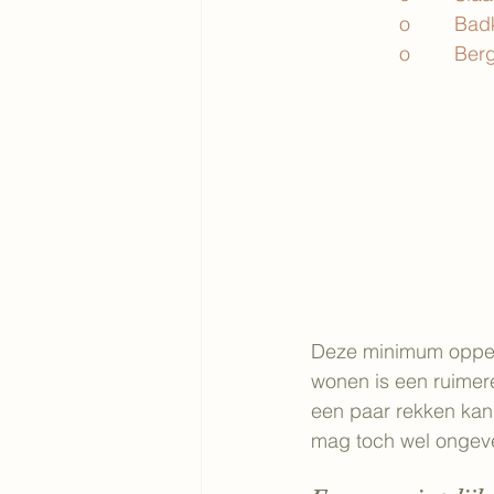
o        Ba
o        Be
Deze minimum oppervl
wonen is een ruimer
een paar rekken kan
mag toch wel ongeve