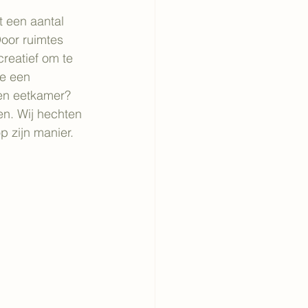
 een aantal 
Door ruimtes 
creatief om te 
je een 
 en eetkamer? 
en. Wij hechten 
p zijn manier.