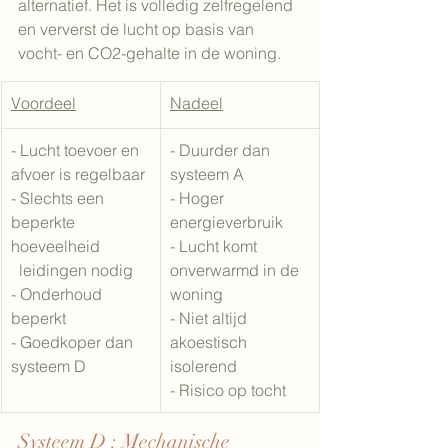
alternatief. Het is volledig zelfregelend 
en ververst de lucht op basis van 
vocht- en CO2-gehalte in de woning.
Voordeel
Nadeel
- Lucht toevoer en 
- Duurder dan 
afvoer is regelbaar
systeem A
- Slechts een 
- Hoger 
beperkte 
energieverbruik
hoeveelheid 
- Lucht komt 
  leidingen nodig
onverwarmd in de 
- Onderhoud 
woning
beperkt
- Niet altijd 
- Goedkoper dan 
akoestisch 
systeem D
isolerend
- Risico op tocht
Systeem D : Mechanische 