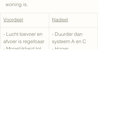
woning is.
Voordeel
Nadeel
- Lucht toevoer en 
- Duurder dan 
afvoer is regelbaar
systeem A en C
- Mogelijkheid tot 
- Hoger 
warmterecuperatie
energieverbruik
- Filteren van de 
- Meer onderhoud
toegevoerde lucht
- Meer leidingen te 
- Temperatuur van 
plaatsen
de toegevoerde 
lucht is regelbaar
Om warmte te recupereren bij een 
systeem D kan je een warmtewisselaar 
gebruiken. Die zal de warmte uit de 
afvoerlucht overdragen aan de 