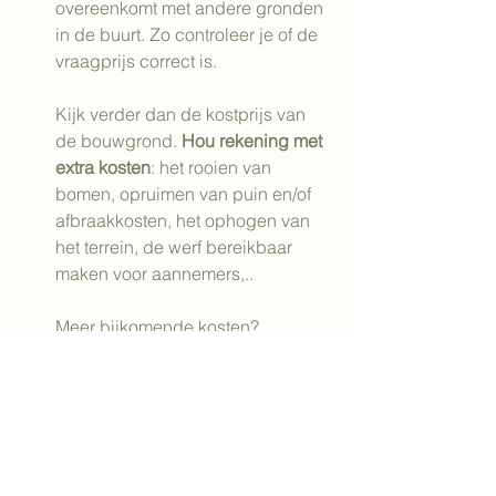
overeenkomt met andere gronden 
in de buurt. Zo controleer je of de 
vraagprijs correct is. 
Kijk verder dan de kostprijs van 
de bouwgrond. 
Hou rekening met 
extra kosten
: het rooien van 
bomen, opruimen van puin en/of 
afbraakkosten, het ophogen van 
het terrein, de werf bereikbaar 
maken voor aannemers,..
Meer bijkomende kosten? 
Notariskosten, registratierechten, 
erelonen en aktekosten.
Kijk in de toekomst
Hoe zit het met de bestemming 
van de omliggende gronden? Zijn 